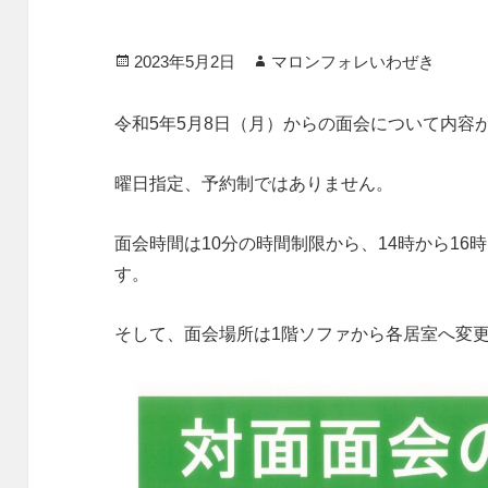
投
作
2023年5月2日
マロンフォレいわぜき
稿
成
日:
者
令和5年5月8日（月）からの面会について内容
曜日指定、予約制ではありません。
面会時間は10分の時間制限から、14時から16
す。
そして、面会場所は1階ソファから各居室へ変