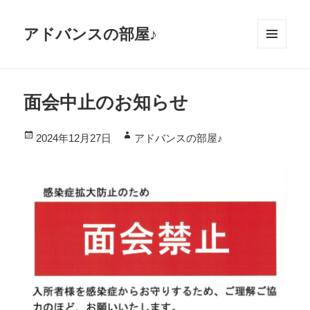
アドバンスの部屋♪
メニ
ュー
とウ
面会中止のお知らせ
ィジ
ェッ
投
作
2024年12月27日
アドバンスの部屋♪
ト
稿
成
日:
者