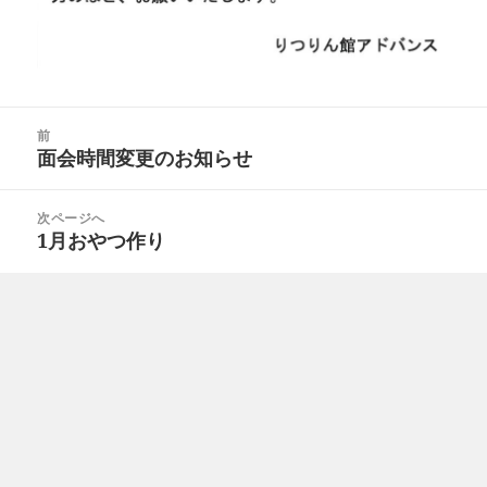
投
前
稿
面会時間変更のお知らせ
前
ナ
の
ビ
投
次ページへ
ゲ
1月おやつ作り
次
稿:
ー
の
シ
投
ョ
稿:
ン