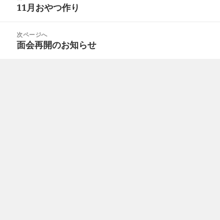
稿
11月おやつ作り
前
ナ
の
ビ
投
次ページへ
ゲ
面会再開のお知らせ
次
稿:
ー
の
シ
投
ョ
稿:
ン