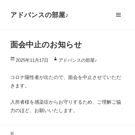
アドバンスの部屋♪
メニ
ュー
とウ
面会中止のお知らせ
ィジ
ェッ
投
作
2025年11月17日
アドバンスの部屋♪
ト
稿
成
日:
者
コロナ陽性者が出たので、面会を中止させていただ
きます。
入所者様を感染症からお守りするため、ご理解ご協
力のほど、お願いいたします。
投
前