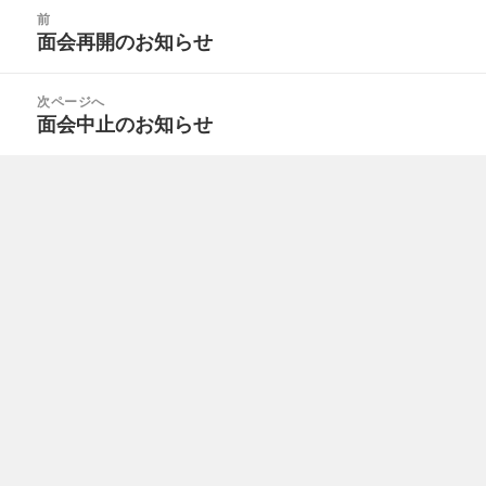
投
前
稿
面会再開のお知らせ
前
ナ
の
ビ
投
次ページへ
ゲ
面会中止のお知らせ
次
稿:
ー
の
シ
投
ョ
稿:
ン