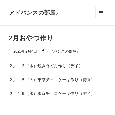
アドバンスの部屋♪
メニ
ュー
とウ
2月おやつ作り
ィジ
ェッ
投
作
2025年2月4日
アドバンスの部屋♪
ト
稿
成
日:
者
２／１３（木）焼きうどん作り（デイ）
２／１８（火）東京チョコケーキ作り（特養）
２／１９（水）東京チョコケーキ作り（デイ）