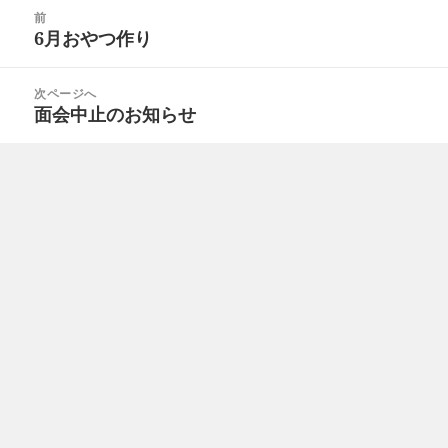
投
前
稿
6月おやつ作り
前
ナ
の
ビ
投
次ページへ
ゲ
面会中止のお知らせ
次
稿:
ー
の
シ
投
ョ
稿:
ン