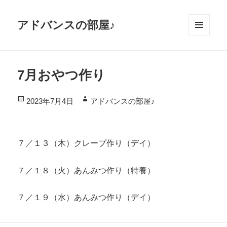
アドバンスの部屋♪
メニ
ュー
とウ
7月おやつ作り
ィジ
ェッ
投
作
2023年7月4日
アドバンスの部屋♪
ト
稿
成
日:
者
７／１３（木）クレープ作り（デイ）
７／１８（火）あんみつ作り（特養）
７／１９（水）あんみつ作り（デイ）