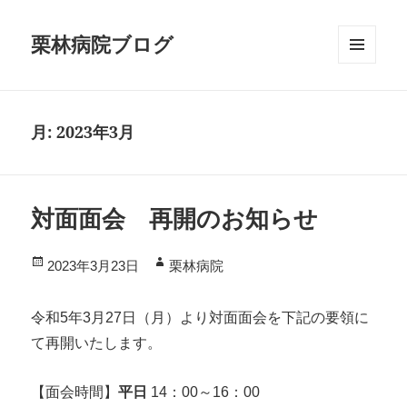
栗林病院ブログ
メニ
ュー
とウ
月:
2023年3月
ィジ
ェッ
ト
対面面会 再開のお知らせ
投
作
2023年3月23日
栗林病院
稿
成
日:
者
令和5年3月27日（月）より対面面会を下記の要領に
て再開いたします。
【面会時間】
平日
14：00～16：00