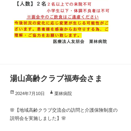
湯山高齢クラブ福寿会さま
投
作
2024年7月10日
栗林病院
稿
成
日:
者
🌸【地域高齢クラブ交流会の訪問と介護保険制度の
説明会を実施しました】🌸