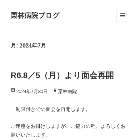
栗林病院ブログ
メニ
ュー
とウ
月:
2024年7月
ィジ
ェッ
ト
R6.8／5（月）より面会再開
投
作
2024年7月30日
栗林病院
稿
成
日:
者
制限付きでの面会を再開します。
ご迷惑をお掛けしますが、ご協力の程、よろしくお
願いいたします。