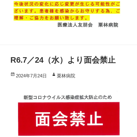
R6.7／24（水）より面会禁止
投
作
2024年7月24日
栗林病院
稿
成
日:
者