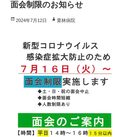
面会制限のお知らせ
投
作
2024年7月12日
栗林病院
稿
成
日:
者