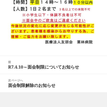
投
前
稿
R7.4.10～面会制限についてお知らせ
前
ナ
の
ビ
投
次ページへ
ゲ
面会制限解除のお知らせ
次
稿:
ー
の
シ
投
ョ
稿: