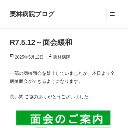
栗林病院ブログ
メニ
ュー
とウ
R7.5.12～面会緩和
ィジ
ェッ
投
作
2025年5月12日
栗林病院
ト
稿
成
日:
者
一部の病棟面会を禁止していましたが、本日より全
病棟面会ができるようになります。
長い間 ご協力ありがとうございました。