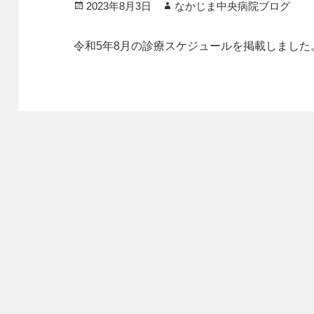
投
作
2023年8月3日
なかじま中央病院ブログ
稿
成
日:
者
令和5年8月の診療スケジュールを掲載しました