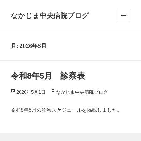
なかじま中央病院ブログ
メニ
ュー
とウ
月:
2026年5月
ィジ
ェッ
ト
令和8年5月 診察表
投
作
2026年5月1日
なかじま中央病院ブログ
稿
成
日:
者
令和8年5月の診察スケジュールを掲載しました。